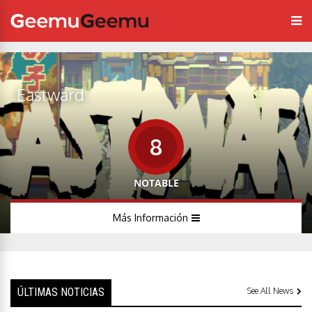
Eastward
8
NOTABLE
Más Información
ÚLTIMAS NOTICIAS
See All News