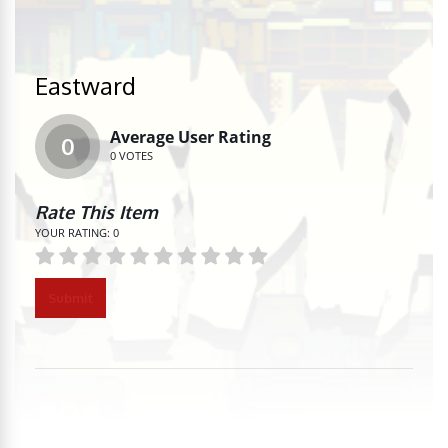
Eastward
Average User Rating
0
0
VOTES
Rate This Item
YOUR RATING:
0
Submit