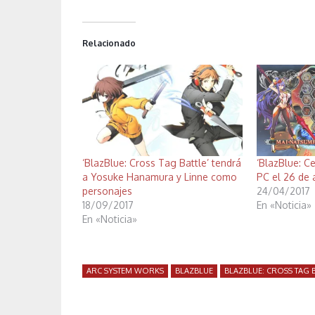
Relacionado
‘BlazBlue: Cross Tag Battle’ tendrá
‘BlazBlue: Ce
a Yosuke Hanamura y Linne como
PC el 26 de a
personajes
24/04/2017
18/09/2017
En «Noticia»
En «Noticia»
ARC SYSTEM WORKS
BLAZBLUE
BLAZBLUE: CROSS TAG B