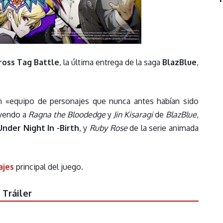
ross Tag Battle
, la última entrega de la saga
BlazBlue
,
 «equipo de personajes que nunca antes habían sido
uyendo a
Ragna the Bloodedge
y
Jin Kisaragi
de
BlazBlue
,
Under Night In -Birth
, y
Ruby Rose
de la serie animada
ajes
principal del juego.
Tráiler