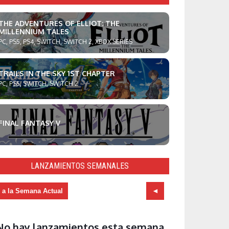
THE ADVENTURES OF ELLIOT: THE
MILLENNIUM TALES
PC, PS5, PS4, SWITCH, SWITCH 2, XBOX SERIES
TRAILS IN THE SKY 1ST CHAPTER
PC, PS5, SWITCH, SWITCH 2
FINAL FANTASY V
LANZAMIENTOS SEMANALES
r a la Semana Actual
No hay lanzamientos esta semana