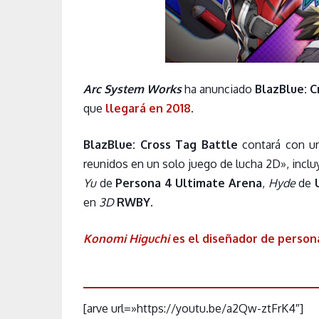
Arc System Works
ha anunciado
BlazBlue: C
que
llegará en 2018
.
BlazBlue: Cross Tag Battle
contará con un
reunidos en un solo juego de lucha 2D», incl
Yu
de
Persona 4 Ultimate Arena
,
Hyde
de
en
3D
RWBY
.
Konomi Higuchi
es el diseñador de person
[arve url=»https://youtu.be/a2Qw-ztFrK4″]