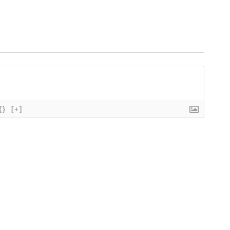
{}
[+]