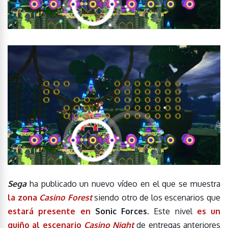
Sega
ha publicado un nuevo vídeo en el que se muestra
la zona
Casino Forest
siendo otro de los escenarios que
estará presente en
Sonic Forces
. Este nivel
es un
guiño al escenario
Casino Night
de entregas anteriores