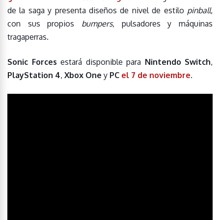
de la saga y presenta diseños de nivel de estilo
pinball
,
con sus propios
bumpers
, pulsadores y máquinas
tragaperras.
Sonic Forces
estará disponible para
Nintendo Switch
,
PlayStation 4
,
Xbox One
y
PC
el 7 de noviembre
.