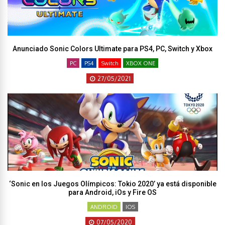
Anunciado Sonic Colors Ultimate para PS4, PC, Switch y Xbox
PC
PS4
Switch
XBOX ONE
27/05/2021
‘Sonic en los Juegos Olímpicos: Tokio 2020’ ya está disponible
para Android, iOs y Fire OS
ANDROID
IOS
07/05/2020