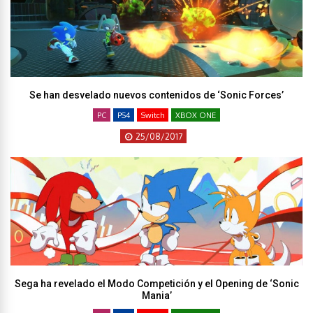
Se han desvelado nuevos contenidos de ‘Sonic Forces’
PC
PS4
Switch
XBOX ONE
25/08/2017
Sega ha revelado el Modo Competición y el Opening de ‘Sonic
Mania’