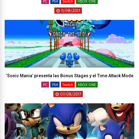
PC
PS4
Switch
XBOX ONE
11/08/2017
‘Sonic Mania’ presenta las Bonus Stages y el Time Attack Mode
PC
PS4
Switch
XBOX ONE
07/08/2017