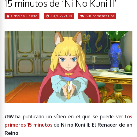
15 minutos de ‘Ni No Kuni II’
Cristina Calero
20/02/2018
Sin comentarios
lGN
ha publicado un vídeo en el que se puede ver
los
primeros 15 minutos
de
Ni no Kuni II: El Renacer de un
Reino
.