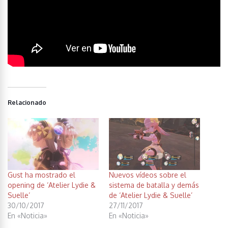
Relacionado
Gust ha mostrado el
Nuevos vídeos sobre el
opening de ‘Atelier Lydie &
sistema de batalla y demás
Suelle’
de ‘Atelier Lydie & Suelle’
30/10/2017
27/11/2017
En «Noticia»
En «Noticia»