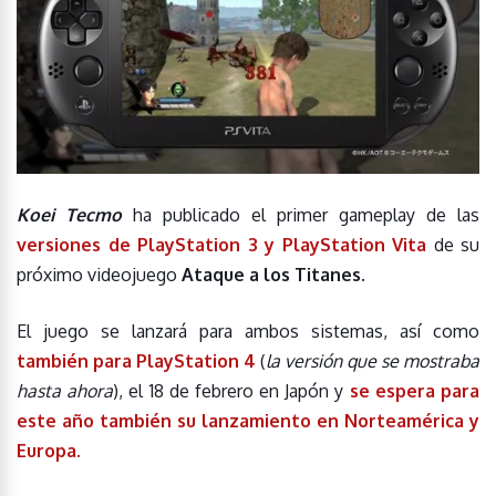
Koei Tecmo
ha publicado el primer gameplay de las
versiones de
PlayStation 3
y
PlayStation Vita
de su
próximo videojuego
Ataque a los Titanes
.
El juego se lanzará para ambos sistemas, así como
también para
PlayStation 4
(
la versión que se mostraba
hasta ahora
), el 18 de febrero en Japón y
se espera para
este año también su lanzamiento en Norteamérica y
Europa.