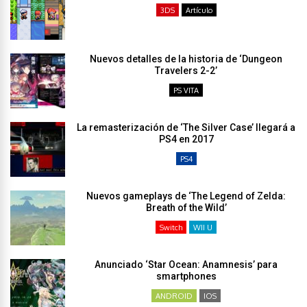
3DS
Artículo
Nuevos detalles de la historia de ‘Dungeon
Travelers 2-2’
PS VITA
La remasterización de ‘The Silver Case’ llegará a
PS4 en 2017
PS4
Nuevos gameplays de ‘The Legend of Zelda:
Breath of the Wild’
Switch
WII U
Anunciado ‘Star Ocean: Anamnesis’ para
smartphones
ANDROID
IOS