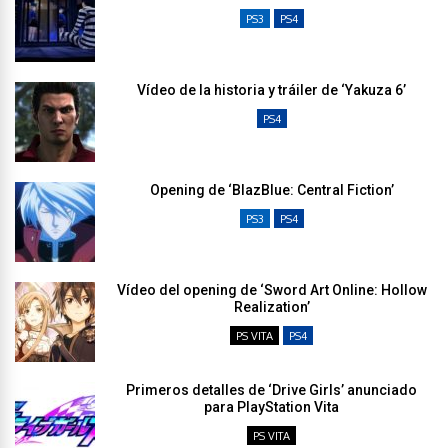
PS3
PS4
Vídeo de la historia y tráiler de ‘Yakuza 6’
PS4
Opening de ‘BlazBlue: Central Fiction’
PS3
PS4
Vídeo del opening de ‘Sword Art Online: Hollow
Realization’
PS VITA
PS4
Primeros detalles de ‘Drive Girls’ anunciado
para PlayStation Vita
PS VITA