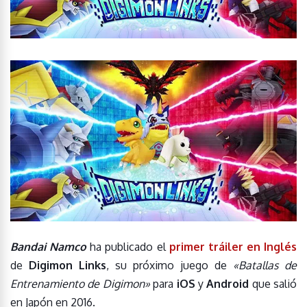
Bandai Namco
ha publicado el
primer tráiler en Inglés
de
Digimon Links
, su próximo juego de
«Batallas de
Entrenamiento de Digimon»
para
iOS
y
Android
que salió
en Japón en 2016.