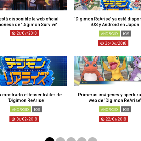
está disponible la web oficial
‘Digimon ReArise’ ya está dispo
ponesa de ‘Digimon Survive’
iOS y Android en Japón
21/07/2018
ANDROID
IOS
26/06/2018
a mostrado el teaser tráiler de
Primeras imágenes y apertura
‘Digimon ReArise’
web de ‘Digimon ReArise
ANDROID
IOS
ANDROID
IOS
01/02/2018
22/01/2018