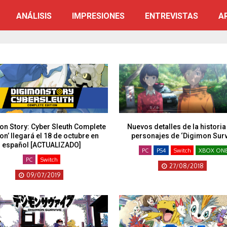
ANÁLISIS
IMPRESIONES
ENTREVISTAS
A
on Story: Cyber Sleuth Complete
Nuevos detalles de la historia
ion’ llegará el 18 de octubre en
personajes de ‘Digimon Surv
español [ACTUALIZADO]
PC
PS4
Switch
XBOX ON
PC
Switch
27/08/2018
09/07/2019