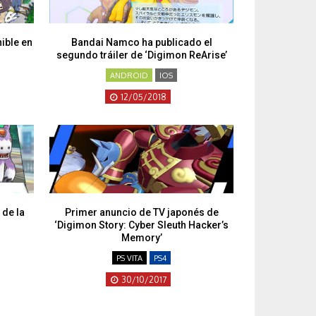
nible en
Bandai Namco ha publicado el
segundo tráiler de ‘Digimon ReArise’
ANDROID
IOS
12/05/2018
 de la
Primer anuncio de TV japonés de
’
‘Digimon Story: Cyber Sleuth Hacker’s
Memory’
PS VITA
PS4
30/10/2017