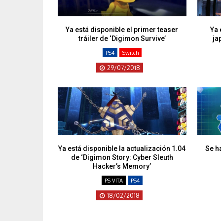
Ya está disponible el primer teaser
Ya 
tráiler de ‘Digimon Survive’
ja
PS4
Switch
29/07/2018
Ya está disponible la actualización 1.04
Se h
de ‘Digimon Story: Cyber Sleuth
Hacker’s Memory’
PS VITA
PS4
18/02/2018