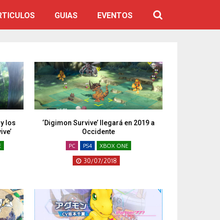
RTICULOS
GUIAS
EVENTOS
 y los
‘Digimon Survive’ llegará en 2019 a
ive’
Occidente
E
PC
PS4
XBOX ONE
30/07/2018