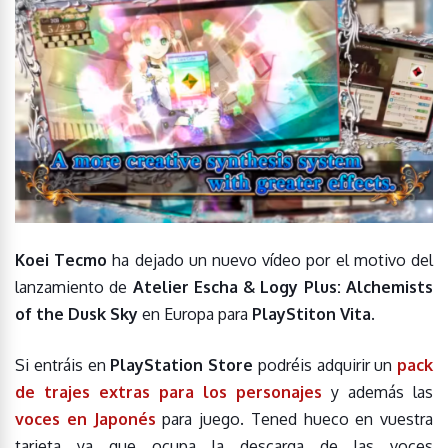
Koei Tecmo
ha dejado un nuevo vídeo por el motivo del
lanzamiento de
Atelier Escha & Logy Plus: Alchemists
of the Dusk Sky
en Europa para
PlayStiton Vita
.
Si entráis en
PlayStation Store
podréis adquirir un
pack
de trajes extras para los personajes
y además las
voces en Japonés
para juego. Tened hueco en vuestra
tarjeta ya que ocupa la descarga de las voces