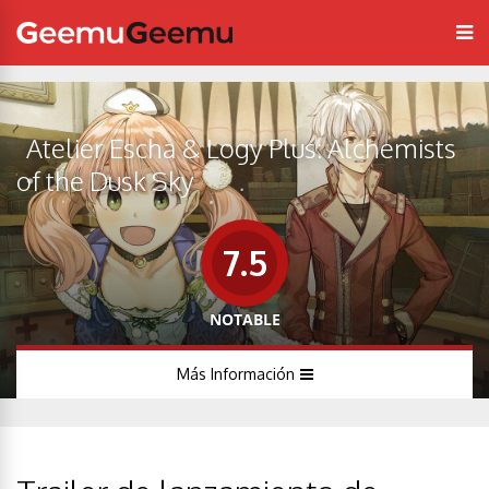
Atelier Escha & Logy Plus: Alchemists
of the Dusk Sky
7.5
NOTABLE
Más Información