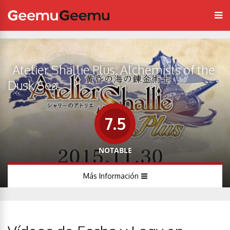
Atelier Shallie Plus: Alchemists of the
Dusk Sea
7.5
NOTABLE
Más Información