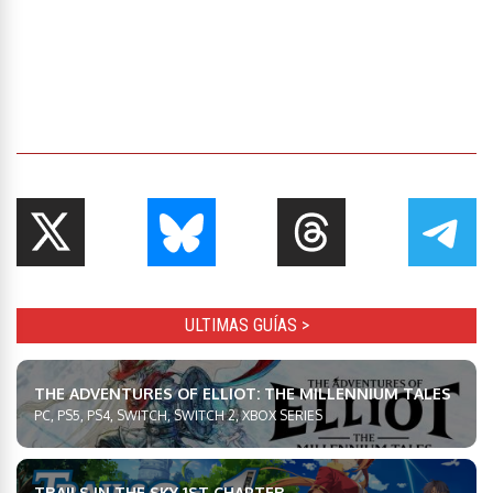
ULTIMAS GUÍAS >
THE ADVENTURES OF ELLIOT: THE MILLENNIUM TALES
PC, PS5, PS4, SWITCH, SWITCH 2, XBOX SERIES
TRAILS IN THE SKY 1ST CHAPTER