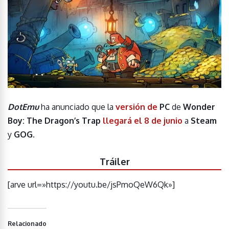
DotEmu
ha anunciado que la
versión de
PC
de
Wonder
Boy: The Dragon’s Trap
llegará el 8 de junio
a
Steam
y
GOG
.
Tráiler
[arve url=»https://youtu.be/jsPmoQeW6Qk»]
Relacionado