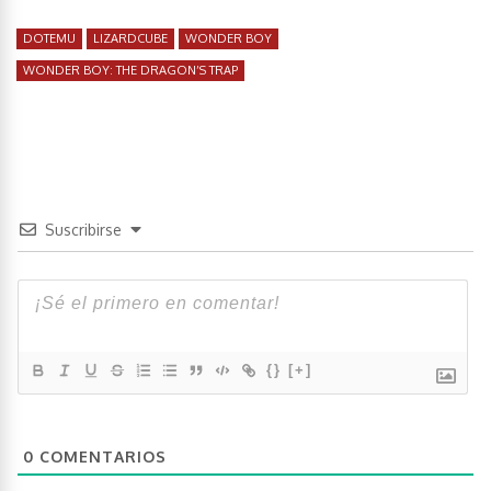
DOTEMU
LIZARDCUBE
WONDER BOY
WONDER BOY: THE DRAGON’S TRAP
Suscribirse
{}
[+]
0
COMENTARIOS