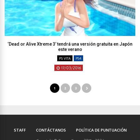
‘Dead or Alive Xtreme 3’ tendrá una versión gratuita en Japón
este verano
PS VITA
PS4
17/03/2016
1
2
3
STAFF
CONTÁCTANOS
POLÍTICA DE PUNTUACIÓN