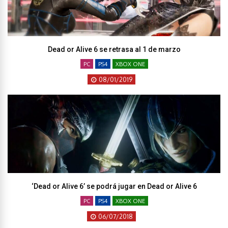
Dead or Alive 6 se retrasa al 1 de marzo
PC
PS4
XBOX ONE
08/01/2019
‘Dead or Alive 6’ se podrá jugar en Dead or Alive 6
PC
PS4
XBOX ONE
06/07/2018