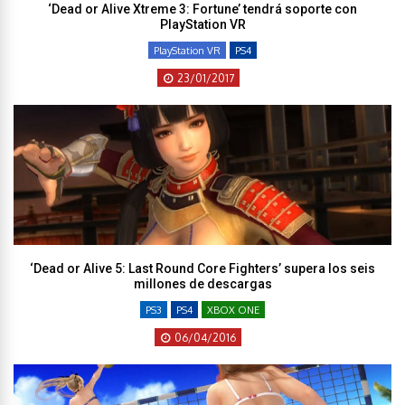
‘Dead or Alive Xtreme 3: Fortune’ tendrá soporte con
PlayStation VR
PlayStation VR
PS4
23/01/2017
‘Dead or Alive 5: Last Round Core Fighters’ supera los seis
millones de descargas
PS3
PS4
XBOX ONE
06/04/2016