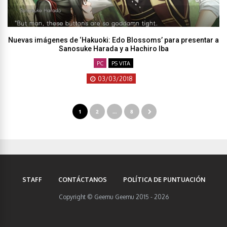
Nuevas imágenes de ‘Hakuoki: Edo Blossoms’ para presentar a
Sanosuke Harada y a Hachiro Iba
PC
PS VITA
03/03/2018
1
2
…
8
STAFF
CONTÁCTANOS
POLÍTICA DE PUNTUACIÓN
Copyright © Geemu Geemu 2015 - 2026