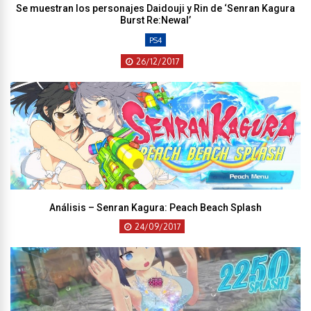
Se muestran los personajes Daidouji y Rin de ‘Senran Kagura
Burst Re:Newal’
PS4
26/12/2017
Análisis – Senran Kagura: Peach Beach Splash
24/09/2017