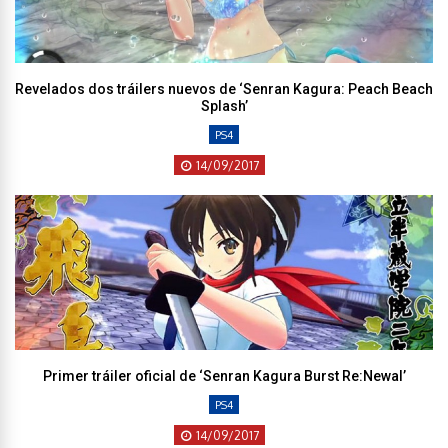
Revelados dos tráilers nuevos de ‘Senran Kagura: Peach Beach
Splash’
PS4
14/09/2017
Primer tráiler oficial de ‘Senran Kagura Burst Re:Newal’
PS4
14/09/2017