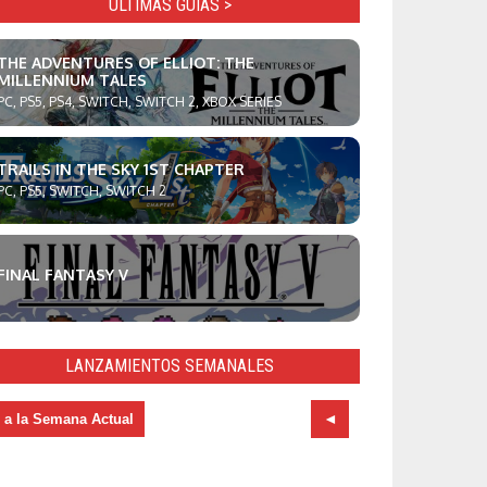
ULTIMAS GUÍAS >
THE ADVENTURES OF ELLIOT: THE
MILLENNIUM TALES
PC, PS5, PS4, SWITCH, SWITCH 2, XBOX SERIES
TRAILS IN THE SKY 1ST CHAPTER
PC, PS5, SWITCH, SWITCH 2
FINAL FANTASY V
LANZAMIENTOS SEMANALES
r a la Semana Actual