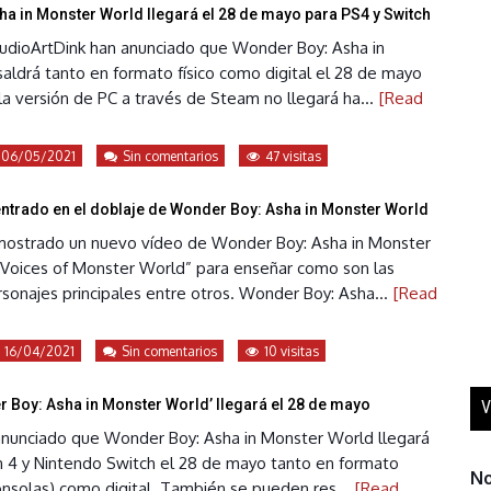
a in Monster World llegará el 28 de mayo para PS4 y Switch
udioArtDink han anunciado que Wonder Boy: Asha in
aldrá tanto en formato físico como digital el 28 de mayo
a versión de PC a través de Steam no llegará ha...
[Read
06/05/2021
Sin comentarios
47 visitas
entrado en el doblaje de Wonder Boy: Asha in Monster World
mostrado un nuevo vídeo de Wonder Boy: Asha in Monster
Voices of Monster World” para enseñar como son las
sonajes principales entre otros. Wonder Boy: Asha...
[Read
16/04/2021
Sin comentarios
10 visitas
 Boy: Asha in Monster World’ llegará el 28 de mayo
V
nunciado que Wonder Boy: Asha in Monster World llegará
on 4 y Nintendo Switch el 28 de mayo tanto en formato
No
consolas) como digital. También se pueden res...
[Read