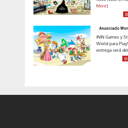
More]
Anunciado Wond
ININ Games y St
World para PlayS
entrega será diri