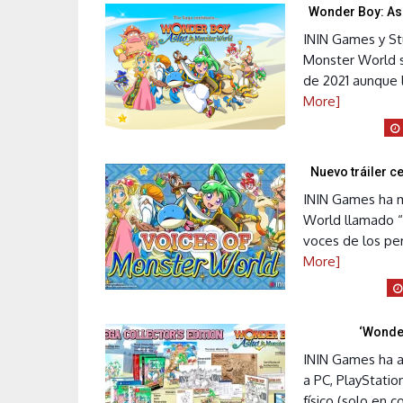
Wonder Boy: Ash
ININ Games y St
Monster World s
de 2021 aunque l
More]
Nuevo tráiler c
ININ Games ha 
World llamado “
voces de los per
More]
‘Wonder
ININ Games ha a
a PC, PlayStati
físico (solo en 