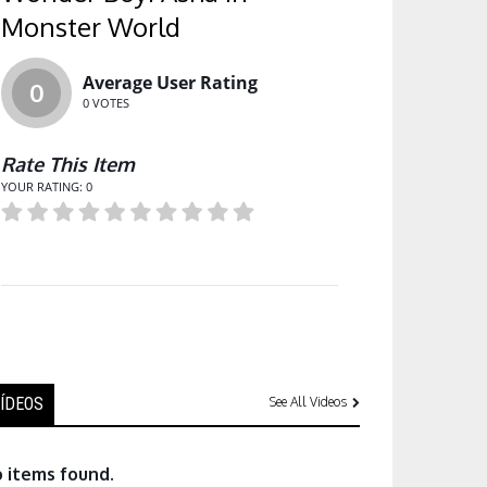
Monster World
Average User Rating
0
0
VOTES
Rate This Item
YOUR RATING:
0
ÍDEOS
See All Videos
 items found.