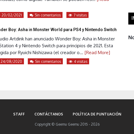
20/02/2021
Sin comentarios
7 visitas
I
er Boy: Asha in Monster World para PS4 y Nintendo Switch
No
udio Artdink han anunciado Wonder Boy: Asha in Monster
tation 4 y Nintendo Switch para principios de 2021. Esta
gida por Ryuichi Nishizawa (el creador o...
[Read More]
24/08/2020
Sin comentarios
4 visitas
STAFF
CONTÁCTANOS
POLÍTICA DE PUNTUACIÓN
Copyright © Geemu Geemu 2015 - 2026