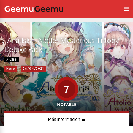
Análisis – Atelier Mysterious Trilogy
Deluxe Pack
Análisis
Hero
26/04/2021
7
NOTABLE
Más Información