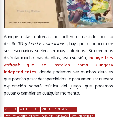
Aunque estas entregas no brillen demasiado por su
diseño 3D
(ni en las animaciones)
hay que reconocer que
sus escenarios suelen ser muy coloridos. Si queremos
disfrutar mucho más de ellos, esta versión,
incluye tres
artbook
que se instalan como «juegos»
independientes
, donde podemos ver muchos detalles
que podrían pasar desapercibidos. Y para amenizar nuestra
exploración sonará música del juego, que podemos
pausar o cambiar en cualquier momento.
ATELIER
ATELIER FIRIS
ATELIER LYDIE & SUELLE
ATELIER MYSTERIOUS TRILOGY DELUXE PACK
ATELIER SOPHIE