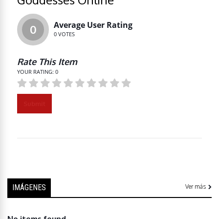
Average User Rating
0
0
VOTES
Rate This Item
YOUR RATING:
0
Submit
IMÁGENES
Ver más