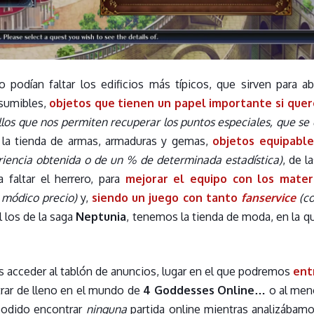
o podían faltar los edificios más típicos, que sirven para a
sumibles,
objetos que tienen un papel importante si quer
llos que nos permiten recuperar los puntos especiales, que se
la tienda de armas, armaduras y gemas,
objetos equipable
iencia obtenida o de un % de determinada estadística)
, de 
 faltar el herrero, para
mejorar el equipo con los mate
 módico precio)
y,
siendo un juego con tanto
fanservice
(c
 los de la saga
Neptunia
, tenemos la tienda de moda, en la q
 acceder al tablón de anuncios, lugar en el que podremos
ent
trar de lleno en el mundo de
4 Goddesses Online…
o al meno
odido encontrar
ninguna
partida online mientras analizábam