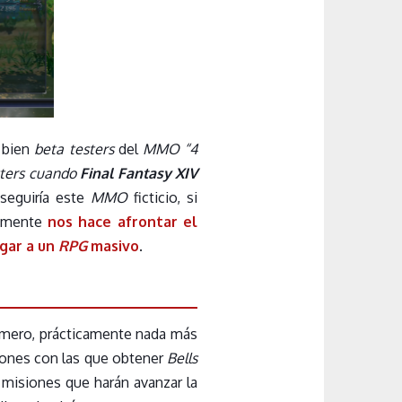
o bien
beta testers
del
MMO “4
sters cuando
Final Fantasy XIV
 seguiría este
MMO
ficticio, si
camente
nos hace afrontar el
gar a un
RPG
masivo
.
imero, prácticamente nada más
ones con las que obtener
Bells
misiones que harán avanzar la