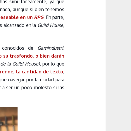
ellas simultáneamente, ya que
inada, aunque si bien tenemos
 deseable en un
RPG
. En parte,
s alcanzado en la
Guild House
,
es conocidos de
Gamindustri
,
o su trasfondo, o bien darán
de la Guild House)
, por lo que
rende, la cantidad de texto
,
que navegar por la ciudad para
r a ser un poco molesto si las