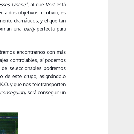
sses Online”
, al que
Vert
está
ve a dos objetivos: el obvio, es
mente dramáticos, y el que tan
forman una
party
perfecta para
 podremos encontrarnos con más
jes controlables, sí podemos
o de seleccionables podremos
o de este grupo, asignándolo
r K.O. y que nos teletransporten
 conseguido)
será conseguir un