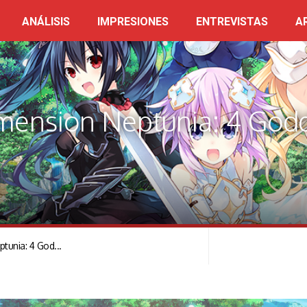
ANÁLISIS
IMPRESIONES
ENTREVISTAS
A
imension Neptunia: 4 God
tunia: 4 God...