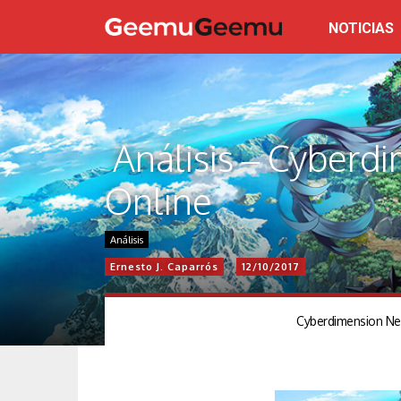
NOTICIAS
Análisis – Cyberd
Online
Análisis
Ernesto J. Caparrós
12/10/2017
Cyberdimension Nep