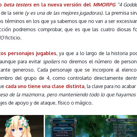
mo
beta testers
en la nueva versión del
MMORPG
“4 Godde
de la serie
(y es una de las mejores jugadoras)
. La premisa sir
unos términos en los que ya sabemos que no van a ser excesiva
cción podremos comprobar, que es que las cuatro diosas 
O
ficticio.
cos personajes jugables
, ya que a lo largo de la historia
 aunque para evitar
spoilers
no diremos el número de persona
ante generoso. Cada personaje que se incorpore al elenc
embro del grupo de 4, como controlarlo directamente dentr
que
cada uno tiene una clase distinta
, la clave para no acaba
greso de la mazmorra, pero manteniendo todo lo que hayamos
jes de apoyo y de ataque, físico o mágico.