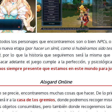
 todos los personajes que encontraremos son o bien
NPCs
, 
u nueva etapa
(por hacer un símil, como si hubiéramos sido te
)
, por lo que la historia que seguiremos será la misma que
sacar adelante el juego cumple a la perfección, y psicológi
os siempre presente que estamos en este mundo para ju
Alsgard
Online
 se precie, encontraremos muchas cosas que hacer. De lo pr
será ir a la
casa de los gremios
, donde podremos recoger misi
s objetos consumibles, pero también donde recogeremos las 