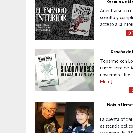
Reseña de El 
Adentrarse en el
sencillo y compl
acceso a la info
Reseña de 
Toparme con Los
nuevo libro de 
noviembre, fue u
More]
Nobuo Uemats
La cuenta ofici
asistencia del 
celebrará del 25