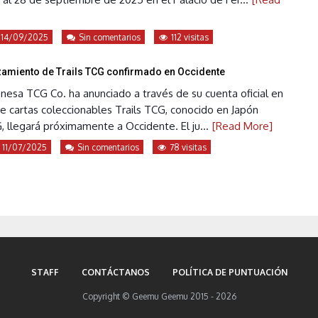
14/09/2025
Sin comentarios
112 visitas
amiento de Trails TCG confirmado en Occidente
nesa TCG Co. ha anunciado a través de su cuenta oficial en
e cartas coleccionables Trails TCG, conocido en Japón
 llegará próximamente a Occidente. El ju...
[Read More]
11/07/2025
Sin comentarios
78 visitas
STAFF
CONTÁCTANOS
POLÍTICA DE PUNTUACIÓN
Copyright © Geemu Geemu 2015 - 2026