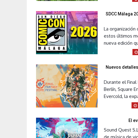
SDCC Málaga 202
La organización
estos últimos m
nueva edición qu
Nuevos detalles
Durante el Final
Berlín, Square E
Evercold, la expa
El e
Sound Quest S.L
de música de vi