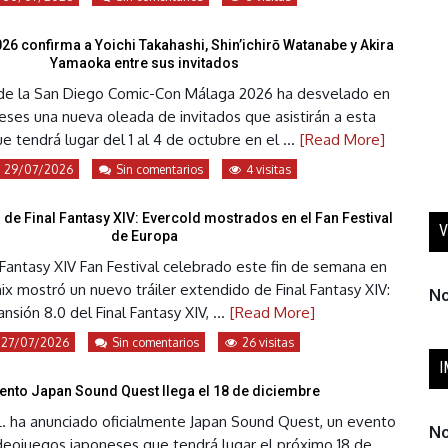
6 confirma a Yoichi Takahashi, Shin’ichirō Watanabe y Akira
Yamaoka entre sus invitados
 de la San Diego Comic-Con Málaga 2026 ha desvelado en
eses una nueva oleada de invitados que asistirán a esta
e tendrá lugar del 1 al 4 de octubre en el ...
[Read More]
29/07/2026
Sin comentarios
4 visitas
 de Final Fantasy XIV: Evercold mostrados en el Fan Festival
V
de Europa
 Fantasy XIV Fan Festival celebrado este fin de semana en
nix mostró un nuevo tráiler extendido de Final Fantasy XIV:
No
nsión 8.0 del Final Fantasy XIV, ...
[Read More]
27/07/2026
Sin comentarios
26 visitas
I
vento Japan Sound Quest llega el 18 de diciembre
. ha anunciado oficialmente Japan Sound Quest, un evento
No
deojuegos japoneses que tendrá lugar el próximo 18 de