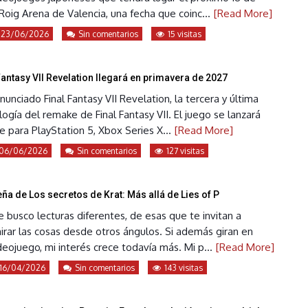
Roig Arena de Valencia, una fecha que coinc...
[Read More]
23/06/2026
Sin comentarios
15 visitas
Fantasy VII Revelation llegará en primavera de 2027
nunciado Final Fantasy VII Revelation, la tercera y última
ilogía del remake de Final Fantasy VII. El juego se lanzará
para PlayStation 5, Xbox Series X...
[Read More]
06/06/2026
Sin comentarios
127 visitas
ña de Los secretos de Krat: Más allá de Lies of P
busco lecturas diferentes, de esas que te invitan a
mirar las cosas desde otros ángulos. Si además giran en
deojuego, mi interés crece todavía más. Mi p...
[Read More]
16/04/2026
Sin comentarios
143 visitas