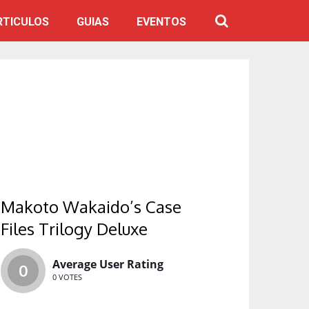
RTICULOS
GUIAS
EVENTOS
Makoto Wakaido’s Case
Files Trilogy Deluxe
Average User Rating
0
0
VOTES