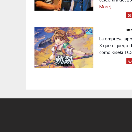
More]
Lanz
La empresa japo
X que el juego d
como Kiseki TCG,