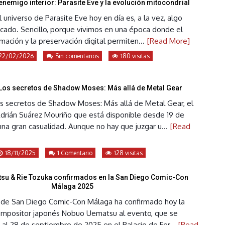
enemigo interior: Parasite Eve y la evolución mitocondrial
 universo de Parasite Eve hoy en día es, a la vez, algo
icado. Sencillo, porque vivimos en una época donde el
rmación y la preservación digital permiten...
[Read More]
22/02/2026
Sin comentarios
180 visitas
Los secretos de Shadow Moses: Más allá de Metal Gear
 secretos de Shadow Moses: Más allá de Metal Gear, el
Adrián Suárez Mouriño que está disponible desde 19 de
na gran casualidad. Aunque no hay que juzgar u...
[Read
18/11/2025
1 Comentario
128 visitas
u & Rie Tozuka confirmados en la San Diego Comic-Con
Málaga 2025
al de San Diego Comic-Con Málaga ha confirmado hoy la
compositor japonés Nobuo Uematsu al evento, que se
 al 28 de septiembre de 2025 en el Palacio de Fer...
[Read