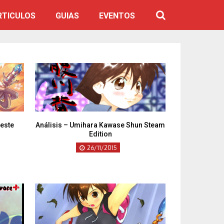
RTICULOS
GUIAS
EVENTOS
 este
Análisis – Umihara Kawase Shun Steam
Edition
26/11/2015