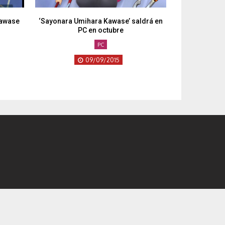
Kawase
‘Sayonara Umihara Kawase’ saldrá en
PC en octubre
PC
09/09/2015